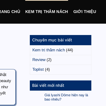
RANG CHỦ
KEM TRỊ THÂM NÁCH
GIỚI THIỆU
Chuyên mục bài viết
Kem trị thâm nách
(44)
Review
(2)
Toplist
(4)
Nhật
beauty
Bài viết mới nhất
ỳ như
uyết
Giá Iyashi Dôme hiện nay là
bao nhiêu?
Không