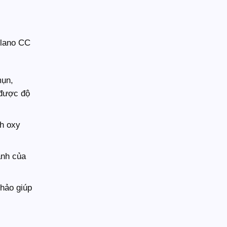
elano CC
mụn,
 được độ
nh oxy
ành của
thảo giúp