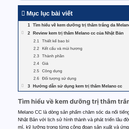
Mục lục bài viết
Tìm hiểu về kem dưỡng trị thâm trắng da Melan
Review kem trị thâm Melano cc của Nhật Bản
Thiết kế bao bì
Kết cấu và mùi hương
Thành phần
Giá
Công dụng
Đối tượng sử dụng
Hướng dẫn sử dụng kem trị thâm Melano cc
Bước 1: Làm sạch da và sử dụng toner
Tìm hiểu về kem dưỡng trị thâm trắ
Bước 2: Lấy lượng kem Melano CC thích hợp v
Bước 3: Massage và vỗ nhẹ để kem thấm sâu 
Melano CC là dòng sản phẩm chăm sóc da nổi tiến
Kem dưỡng trị thâm trắng da cc Melano có tốt
Nhật Bản với lịch sử hình thành và phát triển lâu 
mỉ, kỹ lưỡng trong từng công đoạn sản xuất và ứng