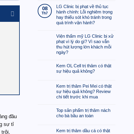
có
LG Clinic bị phạt về thủ tục
08
bình
hành chính: Lỗi nghiêm trọng
Th7
luận
hay thiếu sót khó tránh trong
ở
quá trình vận hành?
Giá
Không
Iyashi
có
Viện thẩm mỹ LG Clinic bị xử
Dôme
bình
phạt vì lý do gì? Vì sao vẫn
hiện
luận
thu hút lượng lớn khách mỗi
nay
ở
ngày?
là
LG
bao
Không
Clinic
nhiêu?
có
Kem OL Cell trị thâm có thật
bị
bình
sự hiệu quả không?
phạt
luận
về
Không
ở
thủ
có
Kem trị thâm Pei Mei có thật
Viện
tục
bình
sự hiệu quả không? Review
thẩm
hành
luận
chi tiết trước khi mua
mỹ
chính:
ở
LG
Không
Lỗi
Kem
Clinic
có
Top sản phẩm trị thâm nách
nghiêm
OL
bị
bình
cho bà bầu an toàn
trọng
Cell
àng đầu
xử
luận
hay
trị
Không
g sự tỉ
phạt
ở
thiếu
thâm
có
vì
Kem trị thâm dầu cá có thật
Kem
trội.
sót
có
bình