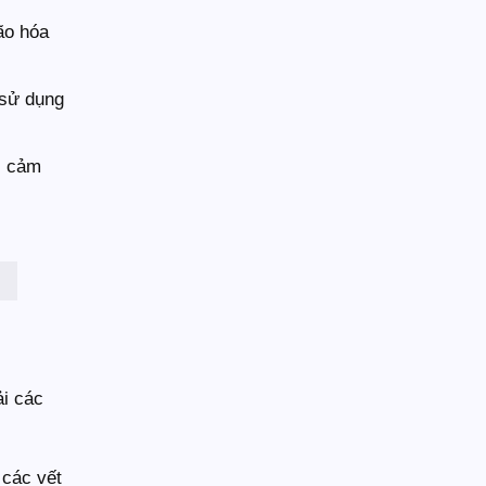
ão hóa
 sử dụng
i cảm
ải các
 các vết