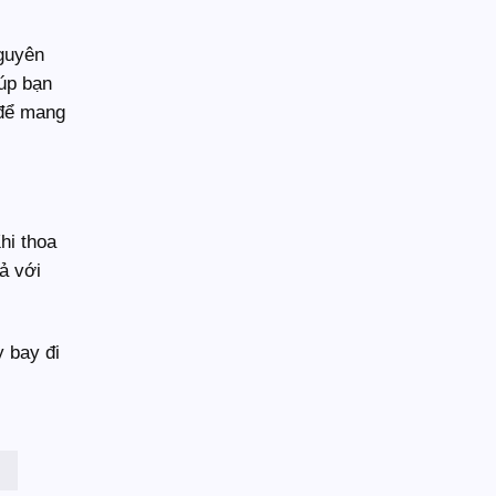
dùng
an
toàn
guyên
iúp bạn
 để mang
hi thoa
ả với
 bay đi