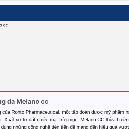
o cc
ng da Melano cc
à chấm lên vùng thâm
vào da
g của Rohto Pharmaceutical, một tập đoàn dược mỹ phẩm h
 không? Trải nghiệm của người dùng
đời. Xuất xứ từ đất nước mặt trời mọc, Melano CC thừa hưởn
 dụng những công nghệ tiên tiến để mang đến hiệu quả vượt 