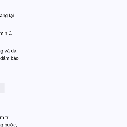
ang lại
amin C
ng và da
ể đảm bảo
m trị
ng bước,