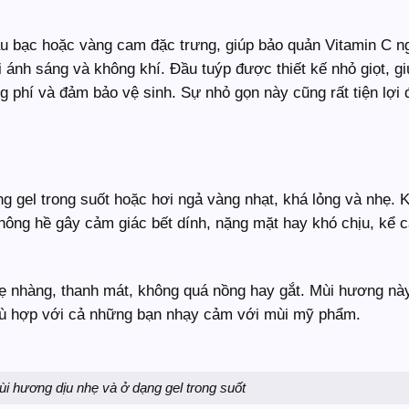
 bạc hoặc vàng cam đặc trưng, giúp bảo quản Vitamin C n
i ánh sáng và không khí. Đầu tuýp được thiết kế nhỏ giọt, g
g phí và đảm bảo vệ sinh. Sự nhỏ gọn này cũng rất tiện lợi
g gel trong suốt hoặc hơi ngả vàng nhạt, khá lỏng và nhẹ. K
ông hề gây cảm giác bết dính, nặng mặt hay khó chịu, kể c
 nhàng, thanh mát, không quá nồng hay gắt. Mùi hương này
, phù hợp với cả những bạn nhạy cảm với mùi mỹ phẩm.
 hương dịu nhẹ và ở dạng gel trong suốt