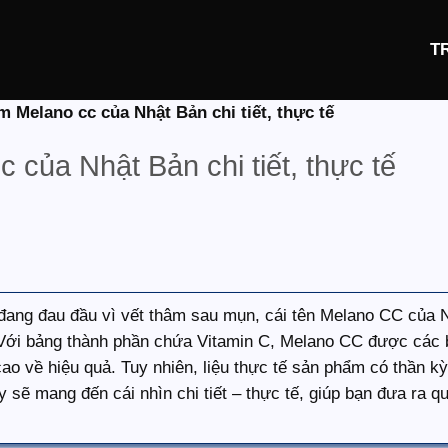
T
m Melano cc của Nhật Bản chi tiết, thực tế
 của Nhật Bản chi tiết, thực tế
ai đang đau đầu vì vết thâm sau mụn, cái tên Melano CC của 
Với bảng thành phần chứa Vitamin C, Melano CC được các 
cao về hiệu quả. Tuy nhiên, liệu thực tế sản phẩm có thần k
sẽ mang đến cái nhìn chi tiết – thực tế, giúp bạn đưa ra q