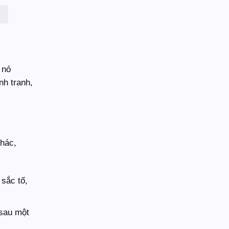
 nó
nh tranh,
hác,
 sắc tố,
 sau một