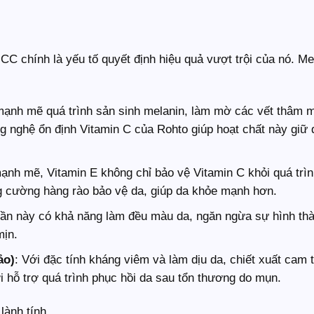
C chính là yếu tố quyết định hiệu quả vượt trội của nó. M
mạnh mẽ quá trình sản sinh melanin, làm mờ các vết thâm 
g nghệ ổn định Vitamin C của Rohto giúp hoạt chất này giữ
mạnh mẽ, Vitamin E không chỉ bảo vệ Vitamin C khỏi quá trì
 cường hàng rào bảo vệ da, giúp da khỏe mạnh hơn.
n này có khả năng làm đều màu da, ngăn ngừa sự hình th
mịn.
ảo)
: Với đặc tính kháng viêm và làm dịu da, chiết xuất cam 
i hỗ trợ quá trình phục hồi da sau tổn thương do mụn.