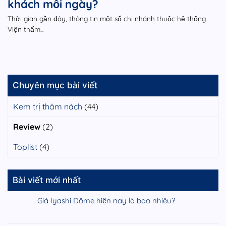
khách mỗi ngày?
Thời gian gần đây, thông tin một số chi nhánh thuộc hệ thống
Viện thẩm...
Chuyên mục bài viết
Kem trị thâm nách
(44)
Review
(2)
Toplist
(4)
Bài viết mới nhất
Giá Iyashi Dôme hiện nay là bao nhiêu?
Không
có