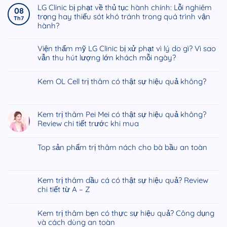
bình
LG Clinic bị phạt về thủ tục hành chính: Lỗi nghiêm
08
luận
trọng hay thiếu sót khó tránh trong quá trình vận
Th7
ở
hành?
Giá
Không
Iyashi
có
Viện thẩm mỹ LG Clinic bị xử phạt vì lý do gì? Vì sao
Dôme
bình
vẫn thu hút lượng lớn khách mỗi ngày?
hiện
luận
nay
Không
ở
là
có
Kem OL Cell trị thâm có thật sự hiệu quả không?
LG
bao
bình
Clinic
Không
nhiêu?
luận
bị
có
ở
phạt
bình
Kem trị thâm Pei Mei có thật sự hiệu quả không?
Viện
về
luận
Review chi tiết trước khi mua
thẩm
thủ
ở
mỹ
Không
tục
Kem
LG
có
hành
Top sản phẩm trị thâm nách cho bà bầu an toàn
OL
Clinic
bình
chính:
Cell
Không
bị
luận
Lỗi
trị
có
xử
ở
nghiêm
thâm
bình
phạt
Kem trị thâm dầu cá có thật sự hiệu quả? Review
Kem
trọng
có
luận
vì
chi tiết từ A – Z
trị
hay
thật
ở
lý
thâm
Không
thiếu
sự
Top
do
Pei
có
sót
hiệu
Kem trị thâm bẹn có thực sự hiệu quả? Công dụng
sản
gì?
Mei
bình
khó
quả
và cách dùng an toàn
phẩm
Vì
có