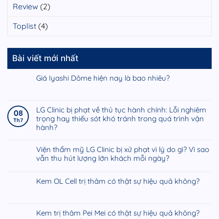
Review
(2)
Toplist
(4)
Bài viết mới nhất
Giá Iyashi Dôme hiện nay là bao nhiêu?
Không
có
bình
LG Clinic bị phạt về thủ tục hành chính: Lỗi nghiêm
08
luận
trọng hay thiếu sót khó tránh trong quá trình vận
Th7
ở
hành?
Giá
Không
Iyashi
có
Viện thẩm mỹ LG Clinic bị xử phạt vì lý do gì? Vì sao
Dôme
bình
vẫn thu hút lượng lớn khách mỗi ngày?
hiện
luận
nay
Không
ở
là
có
Kem OL Cell trị thâm có thật sự hiệu quả không?
LG
bao
bình
Clinic
Không
nhiêu?
luận
bị
có
ở
phạt
bình
Kem trị thâm Pei Mei có thật sự hiệu quả không?
Viện
về