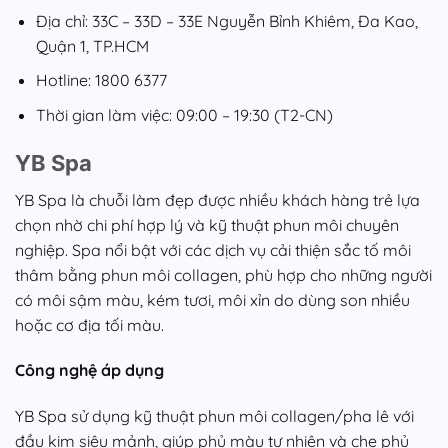
Địa chỉ: 33C – 33D – 33E Nguyễn Bỉnh Khiêm, Đa Kao,
Quận 1, TP.HCM
Hotline: 1800 6377
Thời gian làm việc: 09:00 – 19:30 (T2-CN)
YB Spa
YB Spa là chuỗi làm đẹp được nhiều khách hàng trẻ lựa
chọn nhờ chi phí hợp lý và kỹ thuật phun môi chuyên
nghiệp. Spa nổi bật với các dịch vụ cải thiện sắc tố môi
thâm bằng phun môi collagen, phù hợp cho những người
có môi sậm màu, kém tươi, môi xỉn do dùng son nhiều
hoặc cơ địa tối màu.
Công nghệ áp dụng
YB Spa sử dụng kỹ thuật phun môi collagen/pha lê với
đầu kim siêu mảnh, giúp phủ màu tự nhiên và che phủ