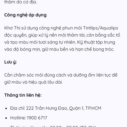
thâm do cơ địa.
Công nghệ áp dụng
Khơ Thị sử dụng công nghệ phun môi Tintlips/Aqualips
độc quyền, giúp xử lý nền môi thâm tái, cân bằng sắc tố
và tạo màu môi tươi sáng tự nhiên. Kỹ thuật tập trung
vào độ bóng mịn, giữ màu bền và hạn chế bong tróc.
Lưu ý:
Cần chăm sóc môi đúng cách và dưỡng ẩm liên tục để
giữ màu và hiệu quả lâu dài.
Thông tin liên hệ:
Địa chỉ: 222 Trần Hưng Đạo, Quận 1, TP.HCM
Hotline: 1900 6717