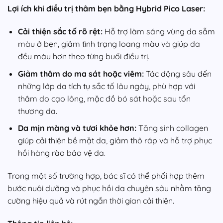
Lợi ích khi điều trị thâm bẹn bằng Hybrid Pico Laser:
Cải thiện sắc tố rõ rệt:
Hỗ trợ làm sáng vùng da sẫm
màu ở bẹn, giảm tình trạng loang màu và giúp da
đều màu hơn theo từng buổi điều trị.
Giảm thâm do ma sát hoặc viêm:
Tác động sâu đến
những lớp da tích tụ sắc tố lâu ngày, phù hợp với
thâm do cạo lông, mặc đồ bó sát hoặc sau tổn
thương da.
Da mịn màng và tươi khỏe hơn:
Tăng sinh collagen
giúp cải thiện bề mặt da, giảm thô ráp và hỗ trợ phục
hồi hàng rào bảo vệ da.
Trong một số trường hợp, bác sĩ có thể phối hợp thêm
bước nuôi dưỡng và phục hồi da chuyên sâu nhằm tăng
cường hiệu quả và rút ngắn thời gian cải thiện.