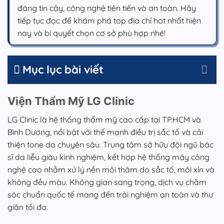
đáng tin cậy, công nghệ tiên tiến và an toàn. Hãy
tiếp tục đọc để khám phá top địa chỉ hot nhất hiện
nay và bí quyết chọn cơ sở phù hợp nhé!
Mục lục bài viết
Viện Thẩm Mỹ LG Clinic
LG Clinic là hệ thống thẩm mỹ cao cấp tại TP.HCM và
Bình Dương, nổi bật với thế mạnh điều trị sắc tố và cải
thiện tone da chuyên sâu. Trung tâm sở hữu đội ngũ bác
sĩ da liễu giàu kinh nghiệm, kết hợp hệ thống máy công
nghệ cao nhằm xử lý nền môi thâm do sắc tố, môi xỉn và
không đều màu. Không gian sang trọng, dịch vụ chăm
sóc chuẩn quốc tế mang đến trải nghiệm an toàn và thư
giãn tối đa.