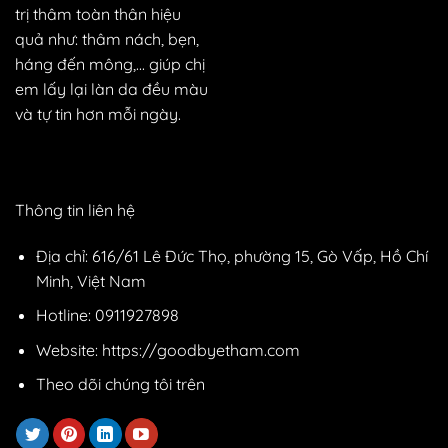
quả?
trị thâm toàn thân hiệu
tiết
Công
từ
quả như: thâm nách, bẹn,
dụng
A
háng đến mông,... giúp chị
và
–
cách
em lấy lại làn da đều màu
Z
dùng
và tự tin hơn mỗi ngày.
an
toàn
Thông tin liên hệ
Địa chỉ: 616/61 Lê Đức Thọ, phường 15, Gò Vấp, Hồ Chí
Minh, Việt Nam
Hotline: 0911927898
Website: https://goodbyetham.com
Theo dõi chúng tôi trên