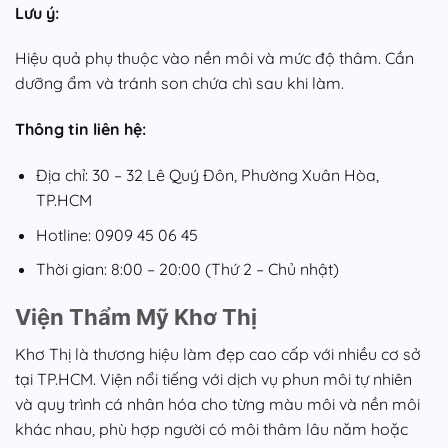
Lưu ý:
Hiệu quả phụ thuộc vào nền môi và mức độ thâm. Cần
dưỡng ẩm và tránh son chứa chì sau khi làm.
Thông tin liên hệ:
Địa chỉ: 30 – 32 Lê Quý Đôn, Phường Xuân Hòa,
TP.HCM
Hotline: 0909 45 06 45
Thời gian: 8:00 – 20:00 (Thứ 2 – Chủ nhật)
Viện Thẩm Mỹ Khơ Thị
Khơ Thị là thương hiệu làm đẹp cao cấp với nhiều cơ sở
tại TP.HCM. Viện nổi tiếng với dịch vụ phun môi tự nhiên
và quy trình cá nhân hóa cho từng màu môi và nền môi
khác nhau, phù hợp người có môi thâm lâu năm hoặc