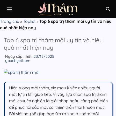
Bỏ
qua
nội
Trang chủ
»
Toplist
»
Top 6 spa trị thâm môi uy tín và hiệu
dung
quả nhất hiện nay
Top 6 spa trị thâm môi uy tín và hiệu
quả nhất hiện nay
Ngày cập nhật:
23/12/2025
goodbyetham
Hiện tượng môi thâm, xỉn màu khiến nhiều người
mất tự tin khi giao tiếp. Vì vậy, lựa chọn spa trị thâm
môi chuyên nghiệp là giải pháp ngày càng phổ biến
để phục hồi sắc môi, cải thiện thần thái khuôn mặt.
Bài viết này sẽ giúp bạn tìm ra spa trị thâm môi